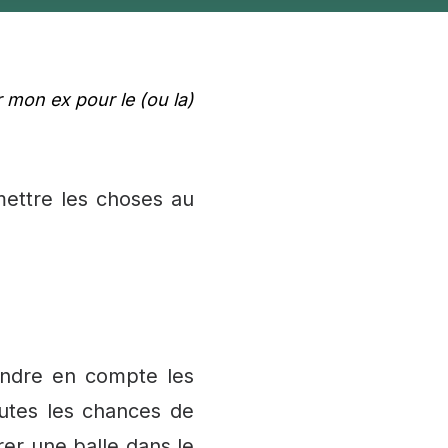
 mon ex pour le (ou la)
mettre les choses au
endre en compte les
utes les chances de
rer une balle dans le