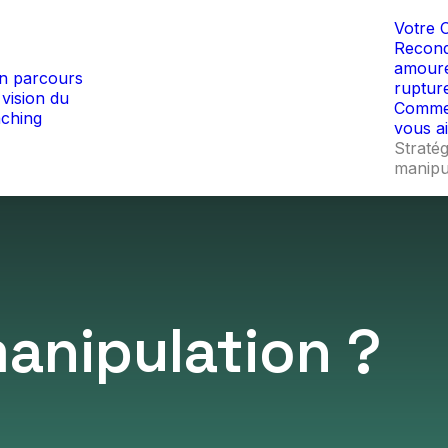
LA RECONQUÊTE AMOUREUSE
Votre 
Recon
amour
n parcours
ruptur
vision du
Commen
ching
vous a
Stratég
manipu
anipulation ?