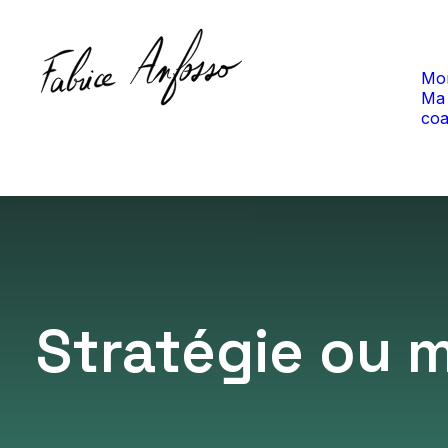
QUI SUIS-JE ?
Mo
Ma 
coa
Stratégie ou m