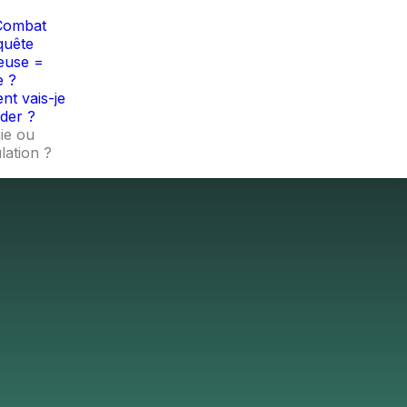
PRESTATIONS
BLOG
VIDÉOS
CONTACT
Combat
quête
euse =
e ?
t vais-je
ider ?
ie ou
lation ?